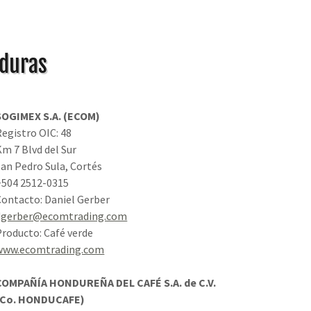
nduras
SOGIMEX S.A. (ECOM)
Registro OIC: 48
Km 7 Blvd del Sur
San Pedro Sula, Cortés
+504 2512-0315
Contacto: Daniel Gerber
dgerber@ecomtrading.com
Producto: Café verde
www.ecomtrading.com
COMPAÑÍA HONDUREÑA DEL CAFÉ S.A. de C.V.
(Co. HONDUCAFE)