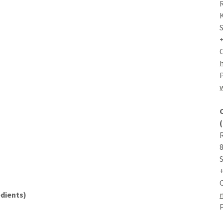
8
dients)