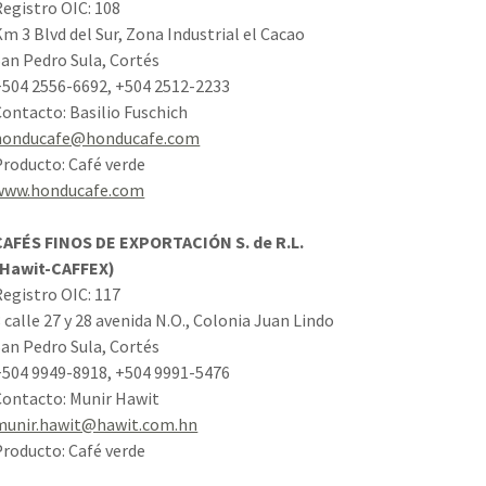
Registro OIC: 108
Km 3 Blvd del Sur, Zona Industrial el Cacao
San Pedro Sula, Cortés
+504 2556-6692, +504 2512-2233
Contacto: Basilio Fuschich
honducafe@honducafe.com
Producto: Café verde
www.honducafe.com
CAFÉS FINOS DE EXPORTACIÓN S. de R.L.
(Hawit-CAFFEX)
Registro OIC: 117
 calle 27 y 28 avenida N.O., Colonia Juan Lindo
San Pedro Sula, Cortés
+504 9949-8918, +504 9991-5476
Contacto: Munir Hawit
munir.hawit@hawit.com.hn
Producto: Café verde